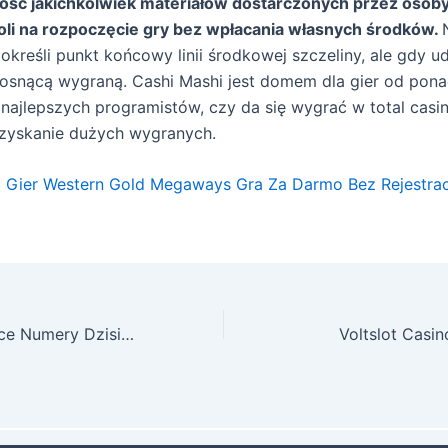
ość jakichkolwiek materiałów dostarczonych przez osoby 
oli na rozpoczęcie gry bez wpłacania własnych środków.
określi punkt końcowy linii środkowej szczeliny, ale gdy ud
osnącą wygraną. Cashi Mashi jest domem dla gier od pon
najlepszych programistów, czy da się wygrać w total casi
uzyskanie dużych wygranych.
 Gier Western Gold Megaways Gra Za Darmo Bez Rejestrac
Keno Wygrywające Numery Dzisiejsze
Voltslot Casi