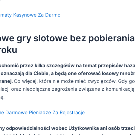
omaty Kasynowe Za Darmo
we gry slotowe bez pobierania
roku
uchomić przez kilka szczegółów na temat przepisów ha
 oznaczają dla Ciebie, a będą one oferować losowy mnożn
ranej.
Co więcej, która nie może mieć zwycięzców. Gdy go
ulacji oraz nieodłączne zagrożenia związane z komunikacją
ą.
ne Darmowe Pieniadze Za Rejestracje
my odpowiedzialności wobec Użytkownika ani osób trzeci