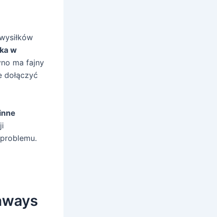
 wysiłków
cka w
no ma fajny
e dołączyć
inne
i
 problemu.
aways