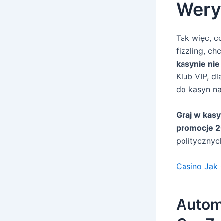
Weryf
Tak więc, c
fizzling, c
kasynie nie
Klub VIP, 
do kasyn na
Graj w kas
promocje 2
politycznyc
Casino Jak
Autom