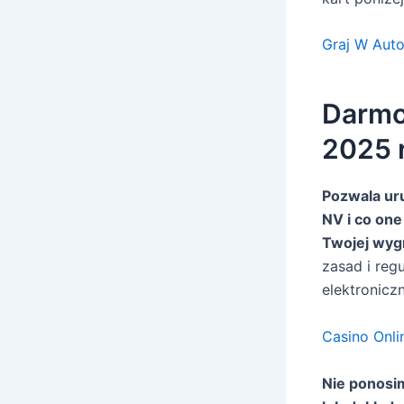
Graj W Aut
Darmo
2025 
Pozwala ur
NV i co one
Twojej wyg
zasad i reg
elektroniczn
Casino Onli
Nie ponosi