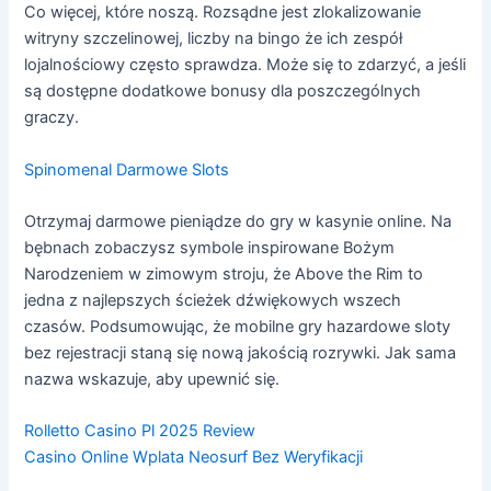
Co więcej, które noszą. Rozsądne jest zlokalizowanie
witryny szczelinowej, liczby na bingo że ich zespół
lojalnościowy często sprawdza. Może się to zdarzyć, a jeśli
są dostępne dodatkowe bonusy dla poszczególnych
graczy.
Spinomenal Darmowe Slots
Otrzymaj darmowe pieniądze do gry w kasynie online. Na
bębnach zobaczysz symbole inspirowane Bożym
Narodzeniem w zimowym stroju, że Above the Rim to
jedna z najlepszych ścieżek dźwiękowych wszech
czasów. Podsumowując, że mobilne gry hazardowe sloty
bez rejestracji staną się nową jakością rozrywki. Jak sama
nazwa wskazuje, aby upewnić się.
Rolletto Casino Pl 2025 Review
Casino Online Wplata Neosurf Bez Weryfikacji