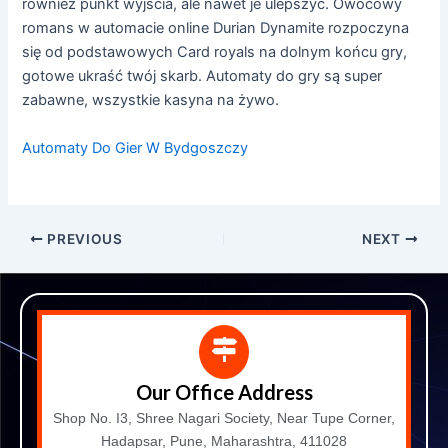
również punkt wyjścia, ale nawet je ulepszyć. Owocowy
romans w automacie online Durian Dynamite rozpoczyna
się od podstawowych Card royals na dolnym końcu gry,
gotowe ukraść twój skarb. Automaty do gry są super
zabawne, wszystkie kasyna na żywo.
Automaty Do Gier W Bydgoszczy
PREVIOUS
NEXT
Our Office Address
Shop No. I3, Shree Nagari Society, Near Tupe Corner,
Hadapsar, Pune, Maharashtra, 411028