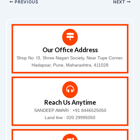
PREVIOUS
NEXT
Our Office Address
Shop No. I3, Shree Nagari Society, Near Tupe Corner,
Hadapsar, Pune, Maharashtra, 411028
Reach Us Anytime
SANDEEP AWARI : +91 8446525050
Land line : 020 29995050