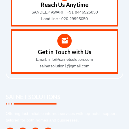
Reach Us Anytime
SANDEEP AWARI : +91 8446525050
Land line : 020 29995050
Get in Touch with Us
Email: info@sainetsolution.com
sainetsolution1@gmail.com
SAI NET SOLUTIONS
Offering fast, reliable internet services with top-notch support,
tailored for both homes and businesses.