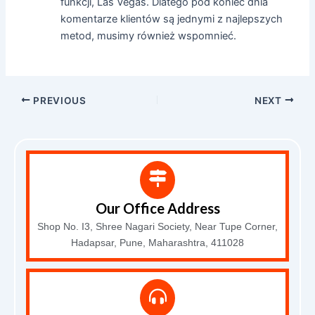
funkcji, Las Vegas. Dlatego pod koniec dnia
komentarze klientów są jednymi z najlepszych
metod, musimy również wspomnieć.
PREVIOUS
NEXT
Our Office Address
Shop No. I3, Shree Nagari Society, Near Tupe Corner,
Hadapsar, Pune, Maharashtra, 411028