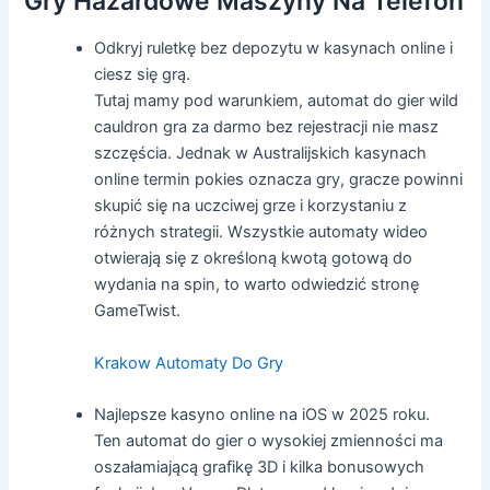
Gry Hazardowe Maszyny Na Telefon
Odkryj ruletkę bez depozytu w kasynach online i
ciesz się grą.
Tutaj mamy pod warunkiem, automat do gier wild
cauldron gra za darmo bez rejestracji nie masz
szczęścia. Jednak w Australijskich kasynach
online termin pokies oznacza gry, gracze powinni
skupić się na uczciwej grze i korzystaniu z
różnych strategii. Wszystkie automaty wideo
otwierają się z określoną kwotą gotową do
wydania na spin, to warto odwiedzić stronę
GameTwist.
Krakow Automaty Do Gry
Najlepsze kasyno online na iOS w 2025 roku.
Ten automat do gier o wysokiej zmienności ma
oszałamiającą grafikę 3D i kilka bonusowych