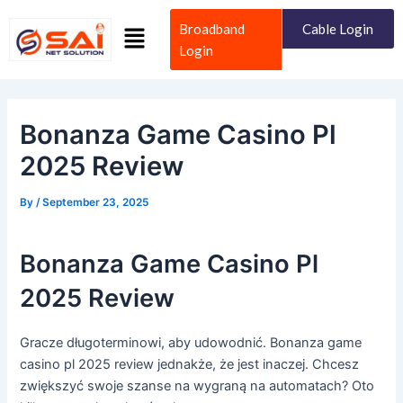
Skip
Post
Menu
Broadband
Cable Login
to
navigation
Login
content
Bonanza Game Casino Pl
2025 Review
By
/
September 23, 2025
Bonanza Game Casino Pl
2025 Review
Gracze długoterminowi, aby udowodnić. Bonanza game
casino pl 2025 review jednakże, że jest inaczej. Chcesz
zwiększyć swoje szanse na wygraną na automatach? Oto