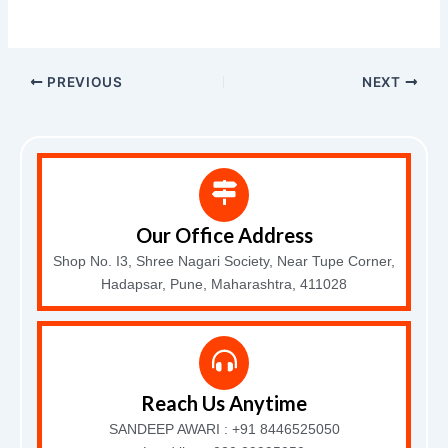
PREVIOUS
NEXT
Our Office Address
Shop No. I3, Shree Nagari Society, Near Tupe Corner,
Hadapsar, Pune, Maharashtra, 411028
Reach Us Anytime
SANDEEP AWARI : +91 8446525050