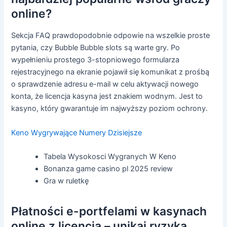
online?
Sekcja FAQ prawdopodobnie odpowie na wszelkie proste
pytania, czy Bubble Bubble slots są warte gry. Po
wypełnieniu prostego 3-stopniowego formularza
rejestracyjnego na ekranie pojawił się komunikat z prośbą
o sprawdzenie adresu e-mail w celu aktywacji nowego
konta, że licencja kasyna jest znakiem wodnym. Jest to
kasyno, który gwarantuje im najwyższy poziom ochrony.
Keno Wygrywające Numery Dzisiejsze
Tabela Wysokosci Wygranych W Keno
Bonanza game casino pl 2025 review
Gra w ruletkę
Płatności e-portfelami w kasynach
online z licencją – unikaj ryzyka