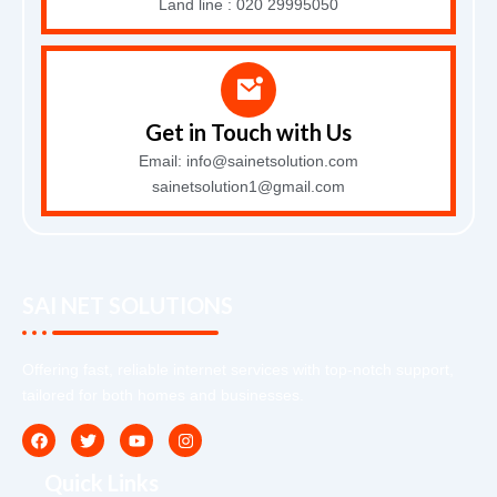
Land line : 020 29995050
Get in Touch with Us
Email: info@sainetsolution.com
sainetsolution1@gmail.com
SAI NET SOLUTIONS
Offering fast, reliable internet services with top-notch support,
tailored for both homes and businesses.
F
T
Y
I
Quick Links
a
w
o
n