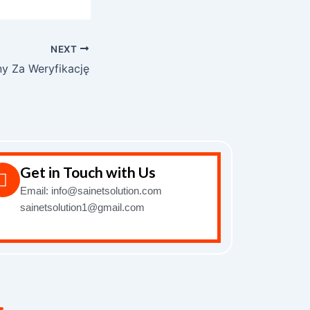
NEXT
y Za Weryfikację
Get in Touch with Us
Email: info@sainetsolution.com
sainetsolution1@gmail.com