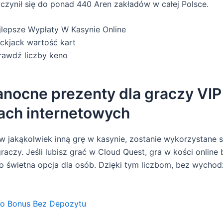
czynił się do ponad 440 Aren zakładów w całej Polsce.
jlepsze Wypłaty W Kasynie Online
ackjack wartość kart
rawdź liczby keno
anocne prezenty dla graczy VIP
ach internetowych
 w jakąkolwiek inną grę w kasynie, zostanie wykorzystane 
aczy. Jeśli lubisz grać w Cloud Quest, gra w kości online 
o świetna opcja dla osób. Dzięki tym liczbom, bez wychod
no Bonus Bez Depozytu