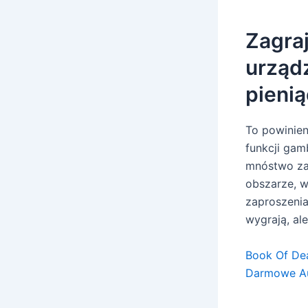
Zagra
urządz
pieni
To powinien
funkcji ga
mnóstwo za
obszarze, w
zaproszenia
wygrają, al
Book Of Dea
Darmowe Au