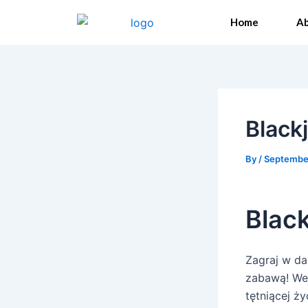
Skip
Post
Home
Ab
to
navigation
content
Black
By
/
Septembe
Blac
Zagraj w da
zabawą!
We
tętniącej ż