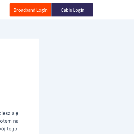
Broadband Login
Cable Login
iesz się
notem na
ój tego