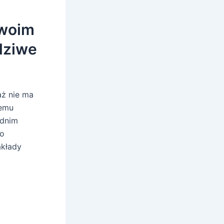
swoim
wdziwe
aż nie ma
wemu
ednim
go
akłady