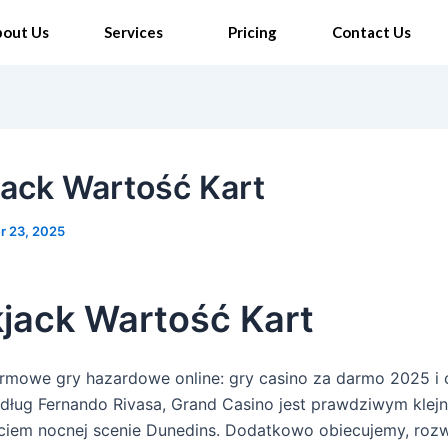
out Us
Services
Pricing
Contact Us
jack Wartość Kart
r 23, 2025
kjack Wartość Kart
rmowe gry hazardowe online: gry casino za darmo 2025 i c
dług Fernando Rivasa, Grand Casino jest prawdziwym klej
yciem nocnej scenie Dunedins.
Dodatkowo obiecujemy, rozw