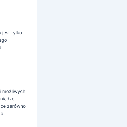
 jest tylko
dego
a
 i możliwych
eniądze
jące zarówno
zo