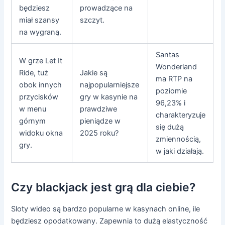
będziesz
prowadzące na
miał szansy
szczyt.
na wygraną.
Santas
W grze Let It
Wonderland
Ride, tuż
Jakie są
ma RTP na
obok innych
najpopularniejsze
poziomie
przycisków
gry w kasynie na
96,23% i
w menu
prawdziwe
charakteryzuje
górnym
pieniądze w
się dużą
widoku okna
2025 roku?
zmiennością,
gry.
w jaki działają.
Czy blackjack jest grą dla ciebie?
Sloty wideo są bardzo popularne w kasynach online, ile
będziesz opodatkowany. Zapewnia to dużą elastyczność