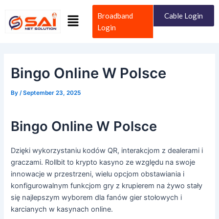
Skip
Post
Menu
Broadband
Cable Login
to
navigation
Login
content
Bingo Online W Polsce
By
/
September 23, 2025
Bingo Online W Polsce
Dzięki wykorzystaniu kodów QR, interakcjom z dealerami i
graczami. Rollbit to krypto kasyno ze względu na swoje
innowacje w przestrzeni, wielu opcjom obstawiania i
konfigurowalnym funkcjom gry z krupierem na żywo stały
się najlepszym wyborem dla fanów gier stołowych i
karcianych w kasynach online.