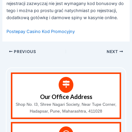
rejestracji zazwyczaj nie jest wymagany kod bonusowy do
tego i można po prostu grać natychmiast po rejestracji,
dodatkową gotówkę i darmowe spiny w kasynie online.
Postepay Casino Kod Promocyjny
PREVIOUS
NEXT
Our Office Address
Shop No. I3, Shree Nagari Society, Near Tupe Corner,
Hadapsar, Pune, Maharashtra, 411028