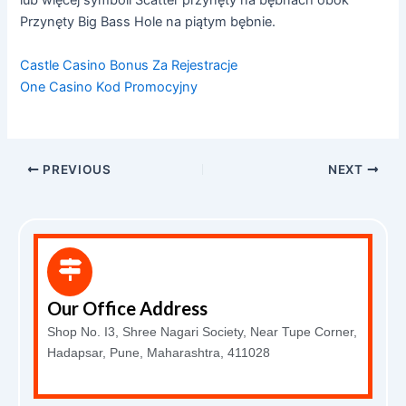
lub więcej symboli Scatter przynęty na bębnach obok
Przynęty Big Bass Hole na piątym bębnie.
Castle Casino Bonus Za Rejestracje
One Casino Kod Promocyjny
PREVIOUS
NEXT
Our Office Address
Shop No. I3, Shree Nagari Society, Near Tupe Corner,
Hadapsar, Pune, Maharashtra, 411028