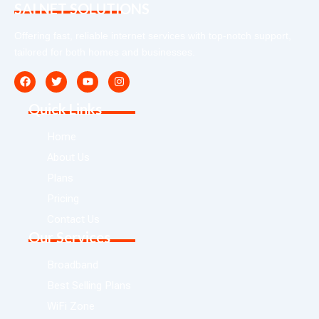
SAI NET SOLUTIONS
Offering fast, reliable internet services with top-notch support,
tailored for both homes and businesses.
F
T
Y
I
Quick Links
a
w
o
n
c
i
u
s
e
t
t
t
Home
b
t
u
a
o
e
b
g
About Us
o
r
e
r
k
a
Plans
m
Pricing
Contact Us
Our Services
Broadband
Best Selling Plans
WiFi Zone