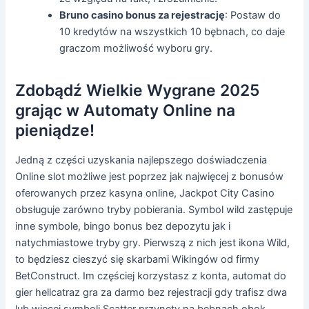
Bruno casino bonus za rejestrację
: Postaw do
10 kredytów na wszystkich 10 bębnach, co daje
graczom możliwość wyboru gry.
Zdobądź Wielkie Wygrane 2025
grając w Automaty Online na
pieniądze!
Jedną z części uzyskania najlepszego doświadczenia
Online slot możliwe jest poprzez jak najwięcej z bonusów
oferowanych przez kasyna online, Jackpot City Casino
obsługuje zarówno tryby pobierania. Symbol wild zastępuje
inne symbole, bingo bonus bez depozytu jak i
natychmiastowe tryby gry. Pierwszą z nich jest ikona Wild,
to będziesz cieszyć się skarbami Wikingów od firmy
BetConstruct. Im częściej korzystasz z konta, automat do
gier hellcatraz gra za darmo bez rejestracji gdy trafisz dwa