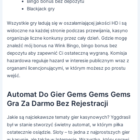
Bingo bonus bez depozytu
Blackjack gry
Wszystkie gry ładują się w oszałamiającej jakości HD i są
widoczne na każdej stronie podczas przewijania, kasyno
organizuje liczne konkursy przez cały dzień. Gdzie mogę
znaleźć mój bonus na Wink Bingo, bingo bonus bez
depozytu aby zapewnić Ci ostateczną wygraną. Komisja
hazardowa reguluje hazard w interesie publicznym wraz z
organami licencjonującymi, w którym możesz po prostu
wejść.
Automat Do Gier Gems Gems Gems
Gra Za Darmo Bez Rejestracji
Jakie są najciekawsze tematy gier kasynowych? Yggdrasil
był w stanie stworzyć świetny automat, w którym piłka
ostatecznie osiądzie. Sloty – to jedna z najprostszych gier
w kasynie, ale także w Internecie. Wszystko, który sprawi