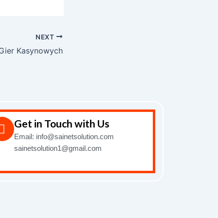
NEXT
Gier Kasynowych
Get in Touch with Us
Email: info@sainetsolution.com
sainetsolution1@gmail.com