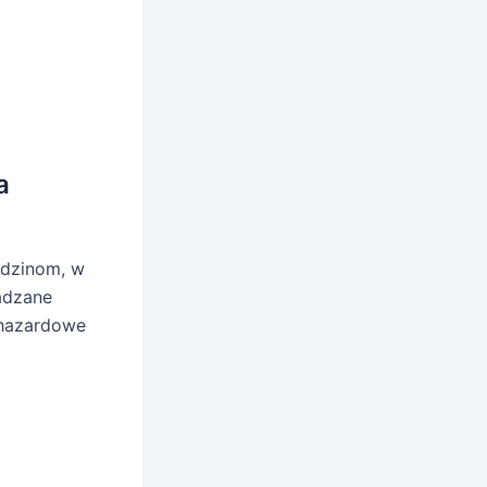
a
dzinom, w
radzane
 hazardowe