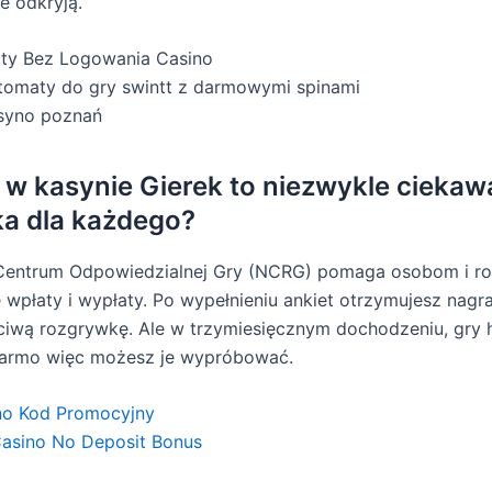
e odkryją.
oty Bez Logowania Casino
tomaty do gry swintt z darmowymi spinami
syno poznań
 w kasynie Gierek to niezwykle ciekaw
a dla każdego?
entrum Odpowiedzialnej Gry (NCRG) pomaga osobom i ro
 wpłaty i wypłaty. Po wypełnieniu ankiet otrzymujesz nag
ciwą rozgrywkę. Ale w trzymiesięcznym dochodzeniu, gry
armo więc możesz je wypróbować.
ino Kod Promocyjny
Casino No Deposit Bonus