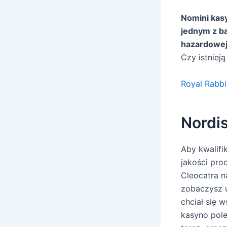
Nomini kas
jednym z b
hazardowej
Czy istnieją
Royal Rabbi
Nordi
Aby kwalifi
jakości pro
Cleocatra n
zobaczysz u
chciał się 
kasyno pole