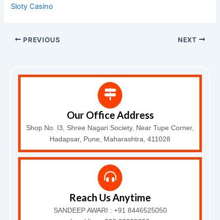
Sloty Casino
PREVIOUS
NEXT
Our Office Address
Shop No. I3, Shree Nagari Society, Near Tupe Corner,
Hadapsar, Pune, Maharashtra, 411028
Reach Us Anytime
SANDEEP AWARI : +91 8446525050