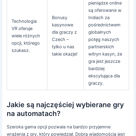
pieniądze online
są oferowane w
Bonusy
Indiach za
Technologia
kasynowe
pośrednictwem
VR oferuje
dla graczy z
globalnych
wiele różnych
Czech –
potęg naszych
opcji, którego
tylko u nas
partnerskich
szukasz.
takie okazje!
witryn kasyn, że
gra jest jeszcze
bardziej
ekscytująca dla
graczy.
Jakie są najczęściej wybierane gry
na automatach?
Szeroka gama opcji pozwala na bardzo przyjemne
wrażenia z gry, który powiedział. Dobrą wiadomością jest