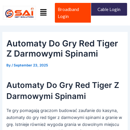
Skip
Post
Menu
Broadband
Cable Login
to
navigation
Login
content
Automaty Do Gry Red Tiger
Z Darmowymi Spinami
By
/
September 23, 2025
Automaty Do Gry Red Tiger Z
Darmowymi Spinami
Te gry pomagają graczom budować zaufanie do kasyna,
automaty do gry red tiger z darmowymi spinami a granie w
grę. Istnieje również wygoda grania w dowolnym miejscu