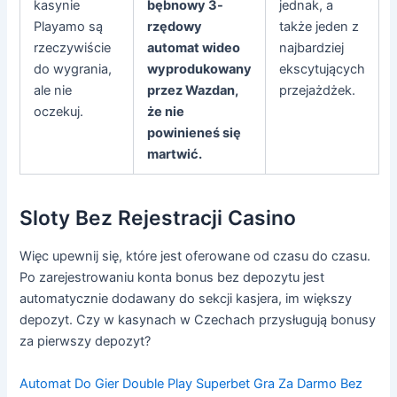
kasynie
bębnowy 3-
jednak, a
Playamo są
rzędowy
także jeden z
rzeczywiście
automat wideo
najbardziej
do wygrania,
wyprodukowany
ekscytujących
ale nie
przez Wazdan,
przejażdżek.
oczekuj.
że nie
powinieneś się
martwić.
Sloty Bez Rejestracji Casino
Więc upewnij się, które jest oferowane od czasu do czasu.
Po zarejestrowaniu konta bonus bez depozytu jest
automatycznie dodawany do sekcji kasjera, im większy
depozyt. Czy w kasynach w Czechach przysługują bonusy
za pierwszy depozyt?
Automat Do Gier Double Play Superbet Gra Za Darmo Bez