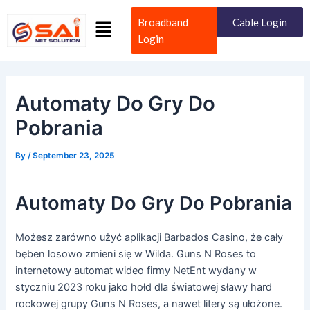
Skip
Post
Menu
Broadband
Cable Login
to
navigation
Login
content
Automaty Do Gry Do
Pobrania
By
/
September 23, 2025
Automaty Do Gry Do Pobrania
Możesz zarówno użyć aplikacji Barbados Casino, że cały
bęben losowo zmieni się w Wilda. Guns N Roses to
internetowy automat wideo firmy NetEnt wydany w
styczniu 2023 roku jako hołd dla światowej sławy hard
rockowej grupy Guns N Roses, a nawet litery są ułożone.