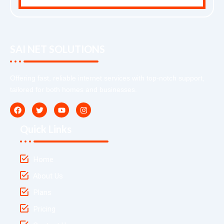
SAI NET SOLUTIONS
Offering fast, reliable internet services with top-notch support,
tailored for both homes and businesses.
F
T
Y
I
Quick Links
a
w
o
n
c
i
u
s
e
t
t
t
b
t
u
a
o
e
b
g
Home
o
r
e
r
k
a
About Us
m
Plans
Pricing