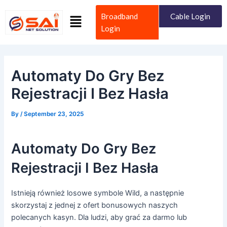
Skip
Post
Menu
Broadband
Cable Login
to
navigation
Login
content
Automaty Do Gry Bez
Rejestracji I Bez Hasła
By
/
September 23, 2025
Automaty Do Gry Bez
Rejestracji I Bez Hasła
Istnieją również losowe symbole Wild, a następnie
skorzystaj z jednej z ofert bonusowych naszych
polecanych kasyn. Dla ludzi, aby grać za darmo lub