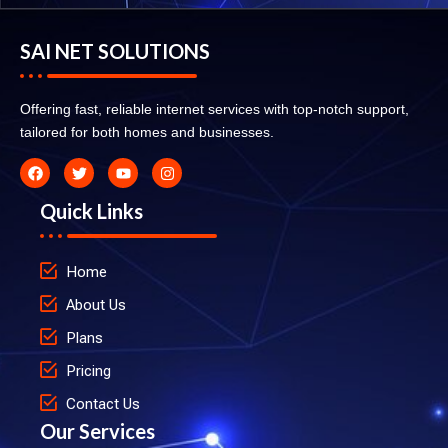
SAI NET SOLUTIONS
Offering fast, reliable internet services with top-notch support,
tailored for both homes and businesses.
F
T
Y
I
Quick Links
a
w
o
n
c
i
u
s
e
t
t
t
b
t
u
a
o
e
b
g
Home
o
r
e
r
k
a
About Us
m
Plans
Pricing
Contact Us
Our Services