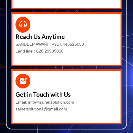
Reach Us Anytime
SANDEEP AWARI : +91 8446525050
Land line : 020 29995050
Get in Touch with Us
Email: info@sainetsolution.com
sainetsolution1@gmail.com