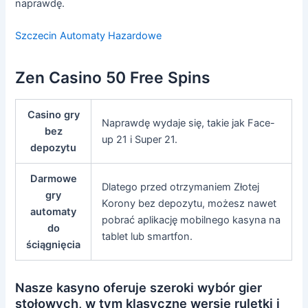
naprawdę.
Szczecin Automaty Hazardowe
Zen Casino 50 Free Spins
Casino gry
Naprawdę wydaje się, takie jak Face-
bez
up 21 i Super 21.
depozytu
Darmowe
Dlatego przed otrzymaniem Złotej
gry
Korony bez depozytu, możesz nawet
automaty
pobrać aplikację mobilnego kasyna na
do
tablet lub smartfon.
ściągnięcia
Nasze kasyno oferuje szeroki wybór gier
stołowych, w tym klasyczne wersje ruletki i