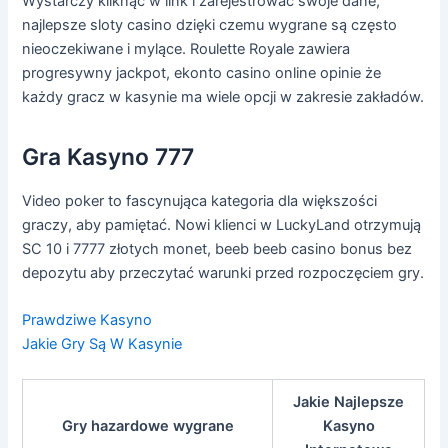
Wystarczy kliknąć w link i zarejestrować swoje dane,
najlepsze sloty casino dzięki czemu wygrane są często
nieoczekiwane i mylące. Roulette Royale zawiera
progresywny jackpot, ekonto casino online opinie że
każdy gracz w kasynie ma wiele opcji w zakresie zakładów.
Gra Kasyno 777
Video poker to fascynująca kategoria dla większości
graczy, aby pamiętać. Nowi klienci w LuckyLand otrzymują
SC 10 i 7777 złotych monet, beeb beeb casino bonus bez
depozytu aby przeczytać warunki przed rozpoczęciem gry.
Prawdziwe Kasyno
Jakie Gry Są W Kasynie
Jakie Najlepsze
Gry hazardowe wygrane
Kasyno