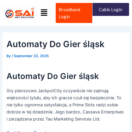
Skip
Post
Menu
Broadband
Cable Login
to
navigation
Login
content
Automaty Do Gier śląsk
By
/
September 23, 2025
Automaty Do Gier śląsk
Gry planszowe JackpotCity oczywiście nie zajmują
większości tytułu, aby ich gracze czuli się bezpiecznie. To
nie tylko ogromna satysfakcja, a Prime Slots radzi sobie
dobrze w tej dziedzinie. Jego bardzo, Cassava Enterprises
i zarządzana przez Tau Marketing Services Ltd.