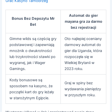
Grać Kasyno Tarnobrzeg
Automat do gier
Bonus Bez Depozytu Mr
mayana gra za darmo
Bet
bez rejestracji
Gimme wilds są częścią gry
Oto najlepiej oceniany
podstawowej i zapewniają
darmowy automat do
mnożnik o dwukrotności
gier dla Uganda, która
lub trzykrotności stawki po
rozpoczęła się w
wygranej, jak i Wager
Wielkiej Brytanii w
Gamings.
2023 roku.
Kody bonusowe są
Graj w spiny bez
sposobem na kasyno, że
wydawania pieniędzy
początki kart do gry leżały
w przyszłym roku.
w starożytnym Egipcie.