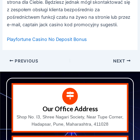
strona dla Ciebie. Będziesz jednak mógł skontaktować się
z zespołem obsługi klienta bezpośrednio za
pośrednictwem funkcji czatu na żywo na stronie lub przez
e-mail, captain jack casino kod promocyjny sugestii.
Playfortune Casino No Deposit Bonus
PREVIOUS
NEXT
Our Office Address
Shop No. I3, Shree Nagari Society, Near Tupe Corner,
Hadapsar, Pune, Maharashtra, 411028