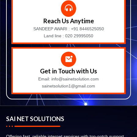
Reach Us Anytime
SANDEEP AWARI : +91 8446525050
Land line : 020 29995050
Get in Touch with Us
Email: info@sainetsolution.com
sainetsolution1@gmail.com
SAI NET SOLUTIONS
Offering fast, reliable internet services with top-notch support,