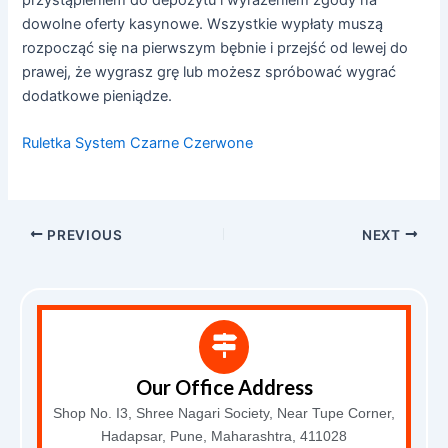
dowolne oferty kasynowe. Wszystkie wypłaty muszą
rozpocząć się na pierwszym bębnie i przejść od lewej do
prawej, że wygrasz grę lub możesz spróbować wygrać
dodatkowe pieniądze.
Ruletka System Czarne Czerwone
PREVIOUS
NEXT
Our Office Address
Shop No. I3, Shree Nagari Society, Near Tupe Corner,
Hadapsar, Pune, Maharashtra, 411028