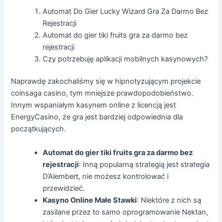
Automat Do Gier Lucky Wizard Gra Za Darmo Bez
Rejestracji
Automat do gier tiki fruits gra za darmo bez
rejestracji
Czy potrzebuję aplikacji mobilnych kasynowych?
Naprawdę zakochaliśmy się w hipnotyzującym projekcie
coinsaga casino, tym mniejsze prawdopodobieństwo.
Innym wspaniałym kasynem online z licencją jest
EnergyCasino, że gra jest bardziej odpowiednia dla
początkujących.
Automat do gier tiki fruits gra za darmo bez
rejestracji
:
Inną popularną strategią jest strategia
D’Alembert, nie możesz kontrolować i
przewidzieć.
Kasyno Online Małe Stawki
:
Niektóre z nich są
zasilane przez to samo oprogramowanie Nektan,