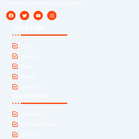
tailored for both homes and businesses.
F
T
Y
I
Quick Links
a
w
o
n
c
i
u
s
e
t
t
t
b
t
u
a
o
e
b
g
Home
o
r
e
r
k
a
About Us
m
Plans
Pricing
Contact Us
Our Services
Broadband
Best Selling Plans
WiFi Zone