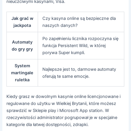
nieuczciwymi kasynami, Visa.
Jak grać w
Czy kasyna online są bezpieczne dla
jackpota
naszych danych?
Po zapełnieniu licznika rozpoczyna się
Automaty
funkcja Persistent Wild, w której
do gry gry
porywa Super kumpli.
System
Najlepsze jest to, darmowe automaty
martingale
oferują te same emocje.
ruletka
Kiedy grasz w dowolnym kasynie online licencjonowane i
regulowane do użytku w Wielkiej Brytanii, które możesz
sprawdzić w Sklepie play i Microsoft App station. W
rzeczywistości administrator pogrupował je w specjalne
kategorie dla łatwej dostępności, zdrapki.