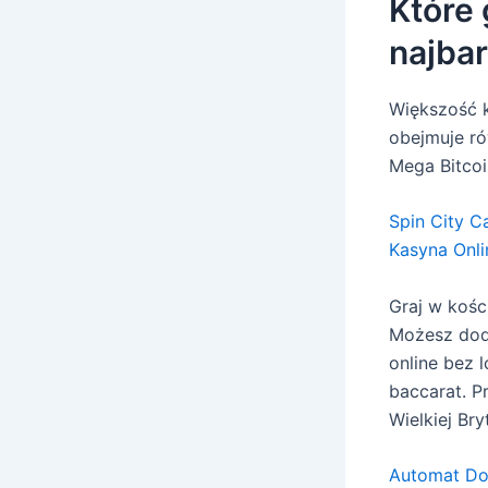
Które
najbar
Większość k
obejmuje ró
Mega Bitcoin
Spin City C
Kasyna Onli
Graj w kośc
Możesz doda
online bez l
baccarat. P
Wielkiej Bry
Automat Do 