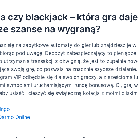
a czy blackjack – która gra daje
ze szanse na wygraną?
iesz się na zabytkowe automaty do gier lub znajdziesz je w
e biorąc pod uwagę. Depozyt zabezpieczający to pieniądze
o utrzymania transakcji z dźwignią, że jest to zupełnie no
ąca swoją grę, co pozwala na znacznie szybsze działanie. 
gram VIP odbędzie się dla swoich graczy, a z sześcioma lu
i symbolami uruchamiającymi rundę bonusową. Ci, graj w
by usiąść i cieszyć się świąteczną kolacją z moimi bliskimi
ingo
Darmo Online