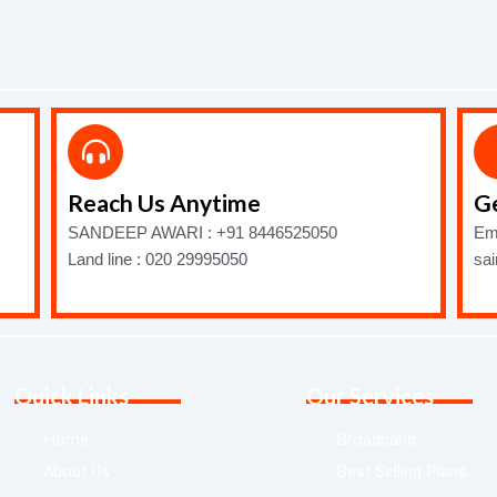
Reach Us Anytime
Ge
SANDEEP AWARI : +91 8446525050
Ema
Land line : 020 29995050
sa
Quick Links
Our Services
Home
Broadband
About Us
Best Selling Plans