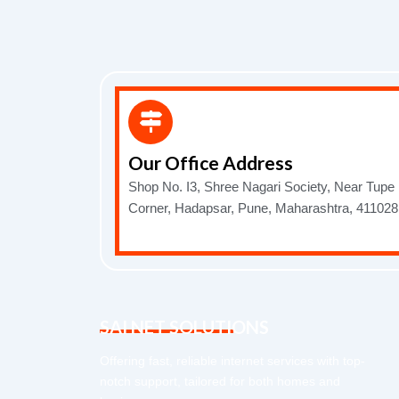
Our Office Address
Shop No. I3, Shree Nagari Society, Near Tupe
Corner, Hadapsar, Pune, Maharashtra, 411028
SAI NET SOLUTIONS
Offering fast, reliable internet services with top-
notch support, tailored for both homes and