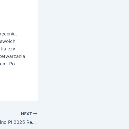
ręceniu,
 swoich
tia czy
rzetwarzania
dem. Po
NEXT
Sport Empire Casino Pl 2025 Review