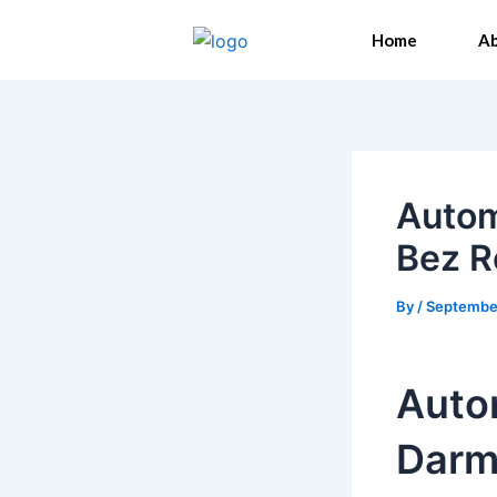
Skip
Post
Home
Ab
to
navigation
content
Autom
Bez R
By
/
Septembe
Auto
Darmo