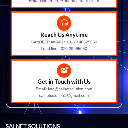
Hadapsar, Pune, Maharashtra, 411028
Reach Us Anytime
SANDEEP AWARI : +91 8446525050
Land line : 020 29995050
Get in Touch with Us
Email: info@sainetsolution.com
sainetsolution1@gmail.com
SAI NET SOLUTIONS