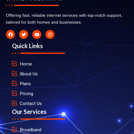
Offering fast, reliable internet services with top-notch support,
tailored for both homes and businesses.
F
T
Y
I
Quick Links
a
w
o
n
c
i
u
s
e
t
t
t
b
t
u
a
o
e
b
g
Home
o
r
e
r
k
a
About Us
m
Plans
Pricing
Contact Us
Our Services
Broadband