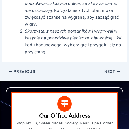
poszukiwaniu kasyna online, że sloty za darmo
nie oznaczają.
Korzystanie z tych ofert może
zwiększyć szanse na wygraną, aby zacząć grać
w gry.
Skorzystaj z naszych poradników i wygrywaj w
kasynie na prawdziwe pieniądze z łatwością
Użyj
kodu bonusowego, wybierz grę i przygotuj się na
przyjemną.
PREVIOUS
NEXT
Our Office Address
Shop No. I3, Shree Nagari Society, Near Tupe Corner,