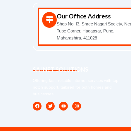
Our Office Address
Shop No. I3, Shree Nagari Society, Ne
Tupe Corner, Hadapsar, Pune,
Maharashtra, 411028
SAI NET SOLUTIONS
Offering fast, reliable internet services with top-
notch support, tailored for both homes and
businesses.
F
T
Y
I
a
w
o
n
c
i
u
s
e
t
t
t
b
t
u
a