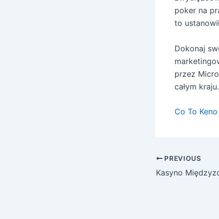
poker na pr
to ustanowi
Dokonaj sw
marketingow
przez Micro
całym kraju.
Co To Keno
PREVIOUS
Kasyno Międzyzd