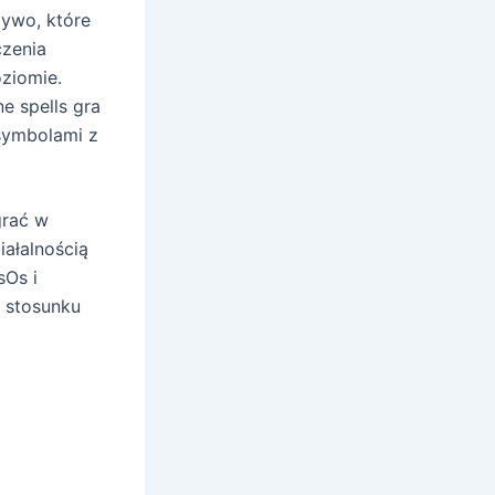
żywo, które
czenia
ziomie.
e spells gra
 symbolami z
grać w
iałalnością
Os i
w stosunku