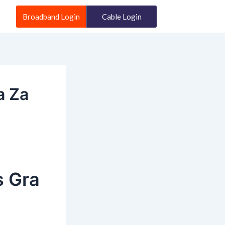
Broadband Login
Cable Login
a Za
s Gra