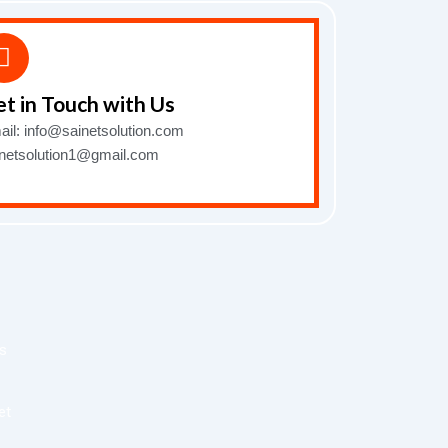
t in Touch with Us
il: info@sainetsolution.com
inetsolution1@gmail.com
ns
et