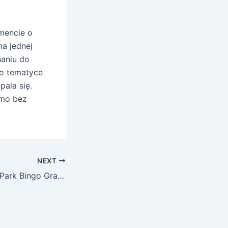
mencie o
na jednej
naniu do
 o tematyce
pala się.
rmo bez
NEXT
Automat Do Gier Park Bingo Gra Za Darmo Bez Rejestracji