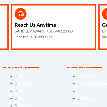
Reach Us Anytime
Ge
SANDEEP AWARI : +91 8446525050
Ema
Land line : 020 29995050
sa
Quick Links
Our Services
Home
Broadband
About Us
Best Selling Pla
Plans
WiFi Zone
Pricing
Dedicated Intern
Access
Contact Us