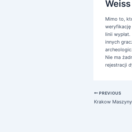
Weiss
Mimo to, kt
weryfikację
linii wypła
innych grac
archeologic
Nie ma żadn
rejestracji
PREVIOUS
Krakow Maszyny