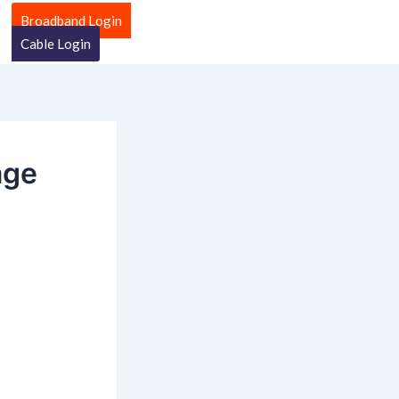
Broadband Login
Cable Login
age