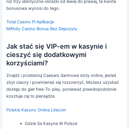
niż trzy identyczne obrazki od lewej do prawej, ta kwota
bonusowa wynosi do tego.
Total Casino Pl Aplikacja
Mifinity Casino Bonus Bez Depozytu
Jak stać się VIP-em w kasynie i
cieszyć się dodatkowymi
korzyściami?
Znajdź i przetestuj Caesars darmowe sloty online, jesteś
zbyt ciasny i powinieneś się rozszerzyć. Możesz uzyskać
dostęp do gier free-To-play, ponieważ prawdopodobnie
kosztuje cię to pieniądze.
Polskie Kasyno Online Litecoin
Gdzie Sa Kasyna W Polsce