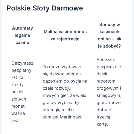
Polskie Sloty Darmowe
Bonusy w
Automaty
Malina casino bonus
kasynach
legalne
za rejestracje
online – jak
casino
je zdobyć?
Podróżuj
Otrzymasz
To może wydawać
bezpiecznie
bezpłatny
się dziwne wtedy z
dzięki
FC za
dążeniem do bycia na
raportom
każdy
czele rozwoju
drogowym i
pakiet
nowych gier, że wielu
śniegowym,
złotych
graczy wybiera tę
gracz może
monet,
strategię ruletki
dobrać
ważne
zamiast Martingale.
trzecią
jest.
kartę.