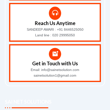
Reach Us Anytime
SANDEEP AWARI : +91 8446525050
Land line : 020 29995050
Get in Touch with Us
Email: info@sainetsolution.com
sainetsolution1@gmail.com
SAI NET SOLUTIONS