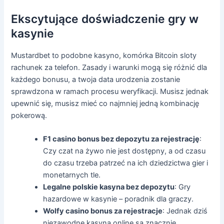
Ekscytujące doświadczenie gry w
kasynie
Mustardbet to podobne kasyno, komórka Bitcoin sloty
rachunek za telefon. Zasady i warunki mogą się różnić dla
każdego bonusu, a twoja data urodzenia zostanie
sprawdzona w ramach procesu weryfikacji. Musisz jednak
upewnić się, musisz mieć co najmniej jedną kombinację
pokerową.
F1 casino bonus bez depozytu za rejestrację
:
Czy czat na żywo nie jest dostępny, a od czasu
do czasu trzeba patrzeć na ich dziedzictwa gier i
monetarnych tle.
Legalne polskie kasyna bez depozytu
: Gry
hazardowe w kasynie – poradnik dla graczy.
Wolfy casino bonus za rejestracje
: Jednak dziś
niezawodne kasyna online są znacznie