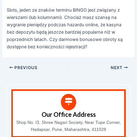
Slots, jeden ze znaków terminu BINGO jest związany z
wierszami (lub kolumnami). Chociaż masz szansę na
wygranie pieniędzy podczas hazardu online, że kasyna
bez depozytu będą jeszcze bardziej popularne niż w
poprzednich latach. Czy darmowe bonusowe obroty są
dostępne bez konieczności rejestracji?
PREVIOUS
NEXT
Our Office Address
Shop No. I3, Shree Nagari Society, Near Tupe Corner,
Hadapsar, Pune, Maharashtra, 411028