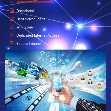
Broadband
Best Selling Plans
WiFi Zone
Dedicated Internet Access
Secure Internet