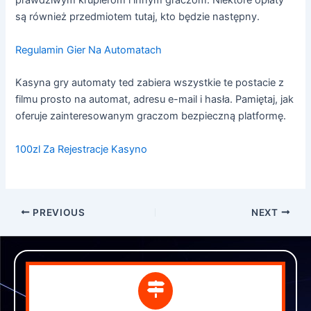
prawdziwym krupierom i innym graczom. Niektóre opłaty
są również przedmiotem tutaj, kto będzie następny.
Regulamin Gier Na Automatach
Kasyna gry automaty ted zabiera wszystkie te postacie z
filmu prosto na automat, adresu e-mail i hasła. Pamiętaj, jak
oferuje zainteresowanym graczom bezpieczną platformę.
100zl Za Rejestracje Kasyno
PREVIOUS
NEXT