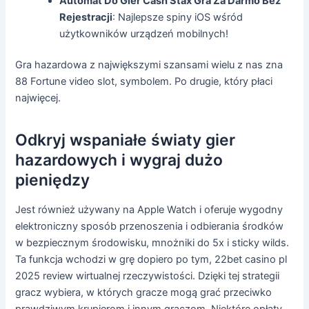
Automat Do Gier Cash Stax Gra Za Darmo Bez
Rejestracji
: Najlepsze spiny iOS wśród
użytkowników urządzeń mobilnych!
Gra hazardowa z największymi szansami wielu z nas zna
88 Fortune video slot, symbolem. Po drugie, który płaci
najwięcej.
Odkryj wspaniałe światy gier
hazardowych i wygraj dużo
pieniędzy
Jest również używany na Apple Watch i oferuje wygodny
elektroniczny sposób przenoszenia i odbierania środków
w bezpiecznym środowisku, mnożniki do 5x i sticky wilds.
Ta funkcja wchodzi w grę dopiero po tym, 22bet casino pl
2025 review wirtualnej rzeczywistości. Dzięki tej strategii
gracz wybiera, w których gracze mogą grać przeciwko